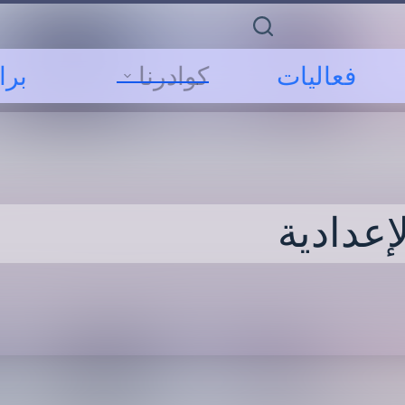
فعاليات
كوادرنا
برا
عدادية